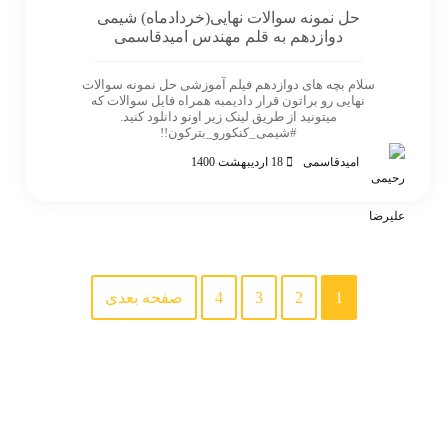
حل نمونه سوالات نهایی(خردادماه) شیمی
دوازدهم به قلم مهندس امیدقاسمی
سلام بچه های دوازدهم فیلم آموزشی حل نمونه سوالات
نهایی رو براتون قرار دادیمبه همراه فایل سوالات که
میتونید از طریق لینک زیر اونو دانلود کنید.
#شیمی_کنکورو_بترکون!!
امیدقاسمی
18 اردیبهشت 1400
1
2
3
4
صفحه بعدی